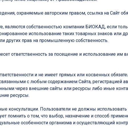
дения, охраняемые авторским правом, ссылка на Сайт обяз
йте, являются собственностью компании БИОКАД, если тол
онированное использование таких товарных знаков или др
или других прав на промышленную собственность.
несет ответственность за посещение и использование им 
т ответственности и не имеет прямых или косвенных обяза
язанными с любым содержанием Сайта, регистрацией авто
енными через внешние сайты или ресурсы либо иные контак
ние ресурсы.
ьные консультации. Пользователи не должны использоват
ет помнить о том, что выбор, назначение и способ приме
уальные особенности организма и осуществляющий контр