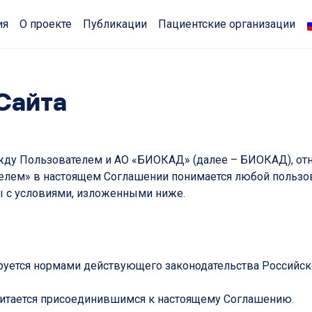
ия
О проекте
Публикации
Пациентские организации
Сайта
ду Пользователем и АО «БИОКАД» (далее – БИОКАД), отно
ателем» в настоящем Соглашении понимается любой пользо
ны с условиями, изложенными ниже.
лируется нормами действующего законодательства Российс
 считается присоединившимся к настоящему Соглашению.