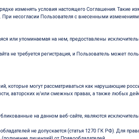
дке изменять условия настоящего Соглашения. Такие изме
 При несогласии Пользователя с внесенными изменениями о
щаяся или упоминаемая на нем, предоставлены исключител
йта не требуется регистрация, и Пользователь может поль
твий, которые могут рассматриваться как нарушающие рос
ости, авторских и/или смежных правах, а также любых дей
опубликованные на данном веб-сайте, являются исключите
вообладателей не допускается (статья 1270 ГК РФ). Для п
(получение лицензий) от Правообладателей.