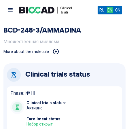
RU
EN
CN
BCD-248-3/AMMADINA
Множественная миелома
More about the molecule
Clinical trials status
Phase: №
III
Clinical trials status:
Активно
Enrollment status:
Набор открыт