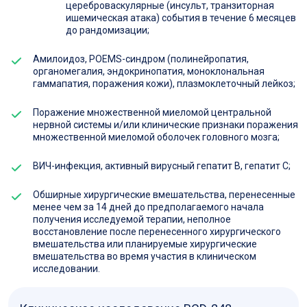
цереброваскулярные (инсульт, транзиторная
ишемическая атака) события в течение 6 месяцев
до рандомизации;
Амилоидоз, POEMS-синдром (полинейропатия,
органомегалия, эндокринопатия, моноклональная
гаммапатия, поражения кожи), плазмоклеточный лейкоз;
Поражение множественной миеломой центральной
нервной системы и/или клинические признаки поражения
множественной миеломой оболочек головного мозга;
ВИЧ-инфекция, активный вирусный гепатит B, гепатит С;
Обширные хирургические вмешательства, перенесенные
менее чем за 14 дней до предполагаемого начала
получения исследуемой терапии, неполное
восстановление после перенесенного хирургического
вмешательства или планируемые хирургические
вмешательства во время участия в клиническом
исследовании.