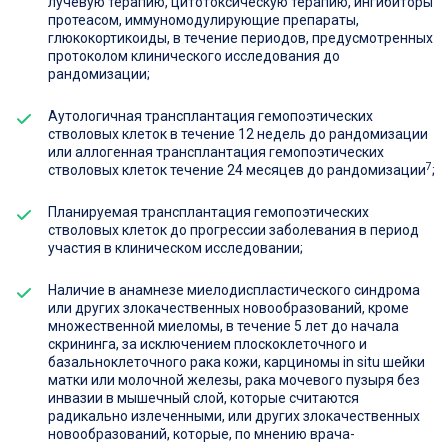
лучевую терапию, цитотоксическую терапию, ингибиторы
протеасом, иммуномодулирующие препараты,
глюкокортикоиды, в течение периодов, предусмотренных
протоколом клинического исследования до
рандомизации;
Аутологичная трансплантация гемопоэтических
стволовых клеток в течение 12 недель до рандомизации
или аллогенная трансплантация гемопоэтических
7
стволовых клеток течение 24 месяцев до рандомизации
;
Планируемая трансплантация гемопоэтических
стволовых клеток до прогрессии заболевания в период
участия в клиническом исследовании;
Наличие в анамнезе миелодиспластического синдрома
или других злокачественных новообразований, кроме
множественной миеломы, в течение 5 лет до начала
скрининга, за исключением плоскоклеточного и
базальноклеточного рака кожи, карциномы in situ шейки
матки или молочной железы, рака мочевого пузыря без
инвазии в мышечный слой, которые считаются
радикально излеченными, или других злокачественных
новообразований, которые, по мнению врача-