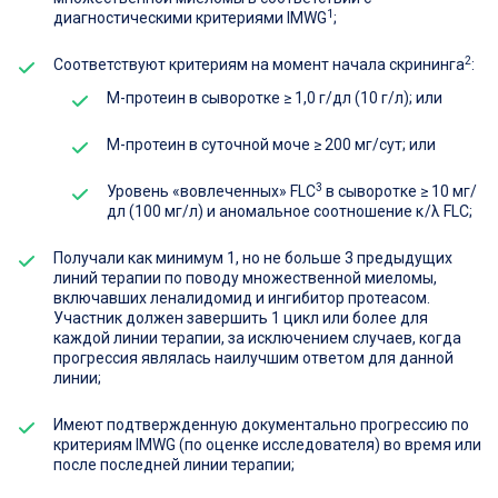
1
диагностическими критериями IMWG
;
2
Соответствуют критериям на момент начала скрининга
:
М-протеин в сыворотке ≥ 1,0 г/дл (10 г/л); или
М-протеин в суточной моче ≥ 200 мг/сут; или
3
Уровень «вовлеченных» FLC
в сыворотке ≥ 10 мг/
дл (100 мг/л) и аномальное соотношение κ/λ FLC;
Получали как минимум 1, но не больше 3 предыдущих
линий терапии по поводу множественной миеломы,
включавших леналидомид и ингибитор протеасом.
Участник должен завершить 1 цикл или более для
каждой линии терапии, за исключением случаев, когда
прогрессия являлась наилучшим ответом для данной
линии;
Имеют подтвержденную документально прогрессию по
критериям IMWG (по оценке исследователя) во время или
после последней линии терапии;