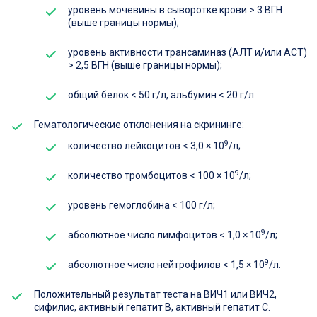
уровень мочевины в сыворотке крови > 3 ВГН
(выше границы нормы);
уровень активности трансаминаз (АЛТ и/или АСТ)
> 2,5 ВГН (выше границы нормы);
общий белок < 50 г/л, альбумин < 20 г/л.
Гематологические отклонения на скрининге:
9
количество лейкоцитов < 3,0 × 10
/л;
9
количество тромбоцитов < 100 × 10
/л;
уровень гемоглобина < 100 г/л;
9
абсолютное число лимфоцитов < 1,0 × 10
/л;
9
абсолютное число нейтрофилов < 1,5 × 10
/л.
Положительный результат теста на ВИЧ1 или ВИЧ2,
сифилис, активный гепатит В, активный гепатит С.