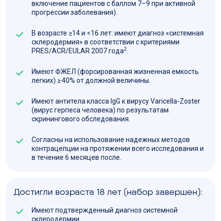
включение пациентов с баллом 7–9 при активной
прогрессии заболевания).
В возрасте ≥14 и <16 лет: имеют диагноз «системная
склеродермия» в соответствии с критериями
2
PRES/ACR/EULAR 2007 года
.
Имеют ФЖЕЛ (форсированная жизненная емкость
легких) ≥ 40% от должной величины.
Имеют антитела класса IgG к вирусу Varicella-Zoster
(вирус герпеса человека) по результатам
скринингового обследования.
Согласны на использование надежных методов
контрацепции на протяжении всего исследования и
в течение 6 месяцев после.
Достигли возраста 18 лет (набор завершен):
Имеют подтвержденный диагноз системной
склеродермии.