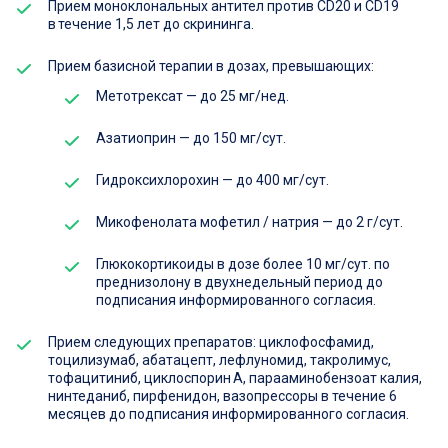
Прием моноклональных антител против CD20 и CD19
в течение 1,5 лет до скрининга.
Прием базисной терапии в дозах, превышающих:
Метотрексат — до 25 мг/нед.
Азатиоприн — до 150 мг/сут.
Гидроксихлорохин — до 400 мг/сут.
Микофенолата мофетил / натрия — до 2 г/сут.
Глюкокортикоиды в дозе более 10 мг/сут. по
преднизолону в двухнедельный период до
подписания информированного согласия.
Прием следующих препаратов: циклофосфамид,
тоцилизумаб, абатацепт, лефлуномид, такролимус,
тофацитиниб, циклоспорин A, парааминобензоат калия,
нинтеданиб, пирфенидон, вазопрессоры в течение 6
месяцев до подписания информированного согласия.