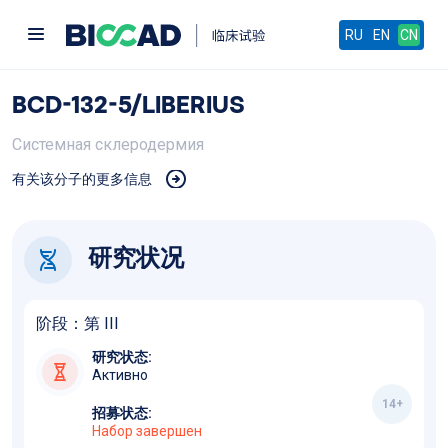
RU
EN
CN
BCD-132-5/LIBERIUS
Системная склеродермия
有关该分子的更多信息
研究状况
阶段：第
III
研究状态:
Активно
14
+
招募状态:
Набор завершен